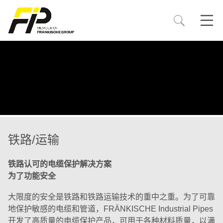
汽车
工业
铁路
汽车电
工业电
流体
流体
热
保护
耐磨保护
进气系统
农业/建筑发动机解决方案
工业/机械工程
充电站
保护
配件
制动系统
游泳池用波纹管
可再生能源
储能系统
电缆布线和捆扎
脱气系统
定制开发
机器人应用
机动性
定制开发
排水系统
创新医疗技术解决方案
电信行业
服务器解决方案
铁路/运输
耐热/高温
燃油系统
用于水暖设备的虹吸软管
冲击保护
专业解决方案
地热/太阳能应用解决方案
铁路认可的电缆保护解决方案
为了功能安全
降噪/振动保护
真空系统
家用电器解决方案
大限度的安全是铁路和铁路运输技术的重中之重。为了可靠
地保护敏感的电缆和管道，FRÄNKISCHE Industrial Pipes
可重新密封的电缆保护装
通风系统
通风和空调解决方案
开发了高质量的电缆保护产品，可用于各种材料质量，以满